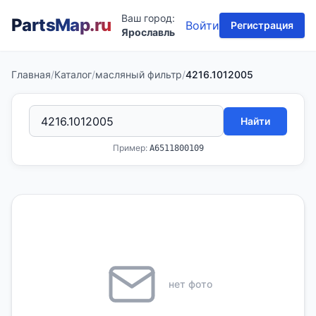
Ваш город:
PartsMap
.ru
Войти
Регистрация
Ярославль
Главная
/
Каталог
/
масляный фильтр
/
4216.1012005
Найти
Пример:
A6511800109
нет фото