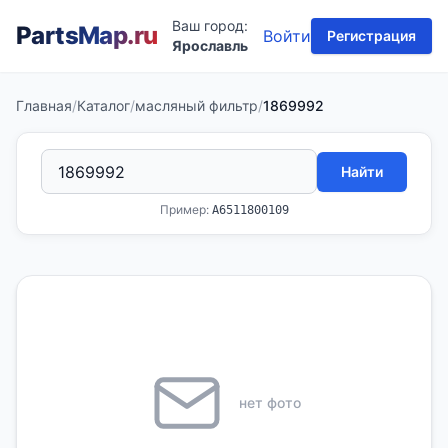
Ваш город:
PartsMap
.ru
Войти
Регистрация
Ярославль
Главная
/
Каталог
/
масляный фильтр
/
1869992
Найти
Пример:
A6511800109
нет фото