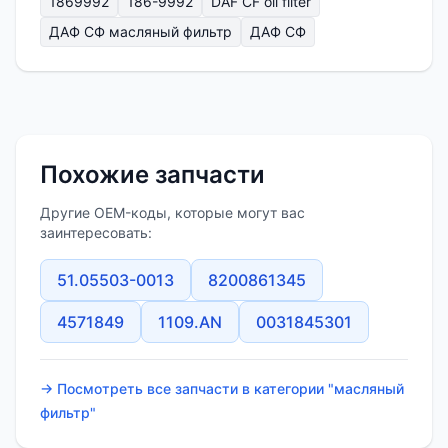
1869992
186-9992
DAF CF oil filter
ДАФ СФ масляный фильтр
ДАФ СФ
Похожие запчасти
Другие OEM-коды, которые могут вас
заинтересовать:
51.05503-0013
8200861345
4571849
1109.AN
0031845301
→ Посмотреть все запчасти в категории "масляный
фильтр"