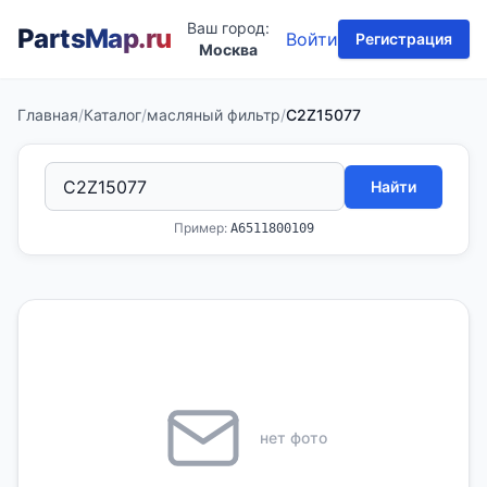
Ваш город:
PartsMap
.ru
Войти
Регистрация
Москва
Главная
/
Каталог
/
масляный фильтр
/
C2Z15077
Найти
Пример:
A6511800109
нет фото