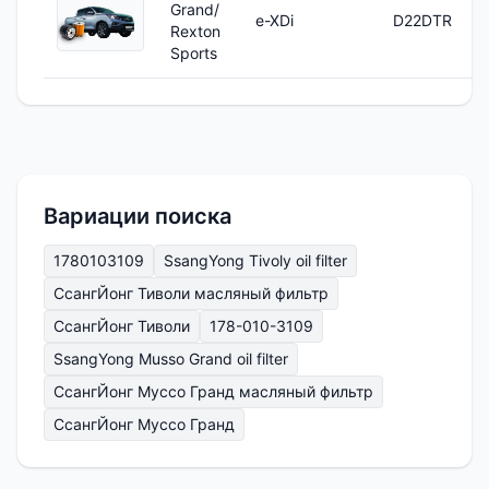
Grand/
e-XDi
D22DTR
Rexton
Sports
Вариации поиска
1780103109
SsangYong Tivoly oil filter
СсангЙонг Тиволи масляный фильтр
СсангЙонг Тиволи
178-010-3109
SsangYong Musso Grand oil filter
СсангЙонг Муссо Гранд масляный фильтр
СсангЙонг Муссо Гранд