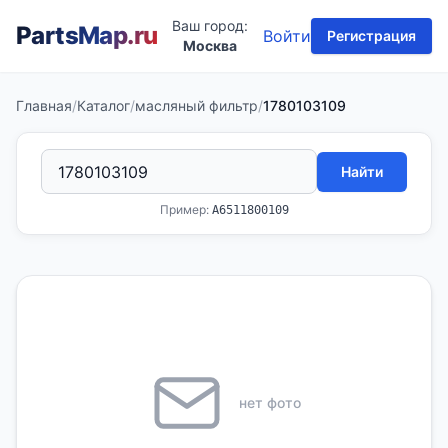
Ваш город:
PartsMap
.ru
Войти
Регистрация
Москва
Главная
/
Каталог
/
масляный фильтр
/
1780103109
Найти
Пример:
A6511800109
нет фото