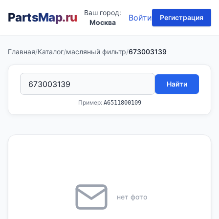
Ваш город:
PartsMap
.ru
Войти
Регистрация
Москва
Главная
/
Каталог
/
масляный фильтр
/
673003139
Найти
Пример:
A6511800109
нет фото