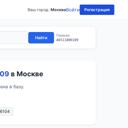
Войти
Ваш город:
Москва
Регистрация
Пример:
Найти
A6511800109
+09
в Москве
на в базу.
76104