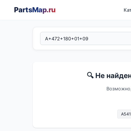
PartsMap
.ru
Ка
🔍 Не найде
Возможно,
A54