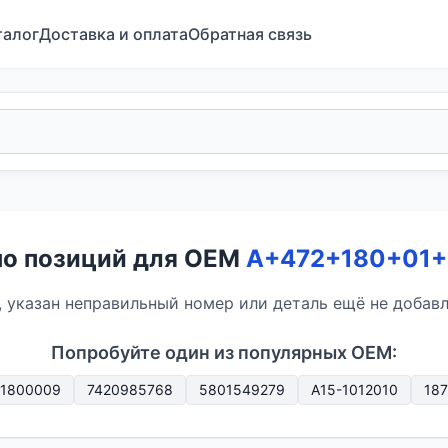
талог
Доставка и оплата
Обратная связь
но позиций для OEM
A+472+180+01
 указан неправильный номер или деталь ещё не добавле
Попробуйте один из популярных OEM:
11800009
7420985768
5801549279
A15-1012010
18