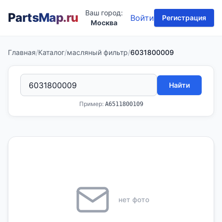
Ваш город:
PartsMap
.ru
Войти
Регистрация
Москва
Главная
/
Каталог
/
масляный фильтр
/
6031800009
Найти
Пример:
A6511800109
нет фото