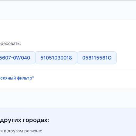
ересовать:
5607-0W040
51051030018
056115561G
асляный фильтр"
 других городах:
я в другом регионе: