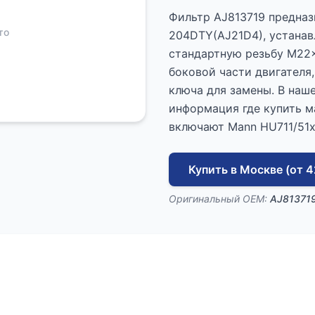
Фильтр AJ813719 предназ
то
204DTY(AJ21D4), устанав
стандартную резьбу M22x1
боковой части двигателя,
ключа для замены. В наш
информация где купить м
включают Mann HU711/51x
Купить в Москве (от 4
Оригинальный OEM:
AJ81371