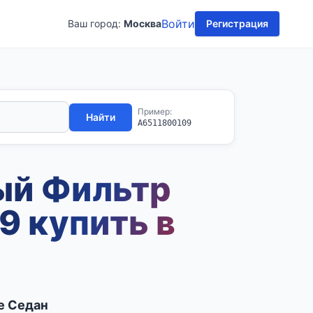
Войти
Ваш город:
Москва
Регистрация
Пример:
Найти
A6511800109
ый Фильтр
9 купить в
e Седан