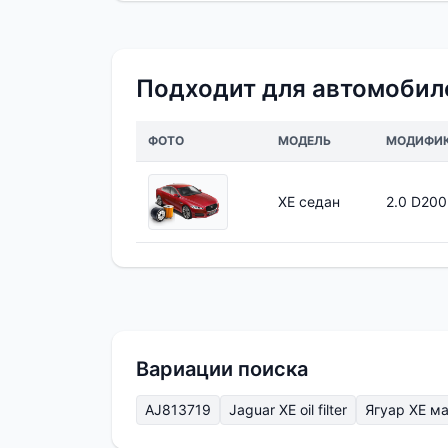
Подходит для автомобил
ФОТО
МОДЕЛЬ
МОДИФИ
XE седан
2.0 D20
Вариации поиска
AJ813719
Jaguar XE oil filter
Ягуар ХЕ м