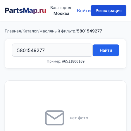
Ваш город:
PartsMap
.ru
Войти
Регистрация
Москва
Главная
/
Каталог
/
масляный фильтр
/
5801549277
Найти
Пример:
A6511800109
нет фото