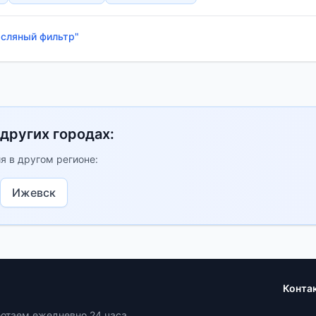
асляный фильтр"
 других городах:
я в другом регионе:
Ижевск
Конта
ботаем ежедневно 24 часа.