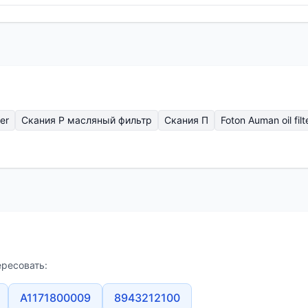
ter
Скания P масляный фильтр
Скания П
Foton Auman oil filt
ересовать:
A1171800009
8943212100