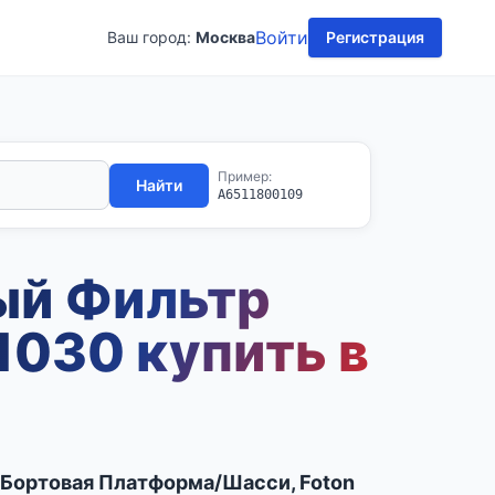
Войти
Ваш город:
Москва
Регистрация
Пример:
Найти
A6511800109
ый Фильтр
1030 купить в
P Бортовая Платформа/Шасси, Foton