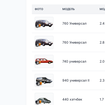
ФОТО
МОДЕЛЬ
МО
760 Универсал
2.4
760 Универсал
2.8
740 универсал
2.0
940 универсал II
2.3
440 хэтчбек
1.7