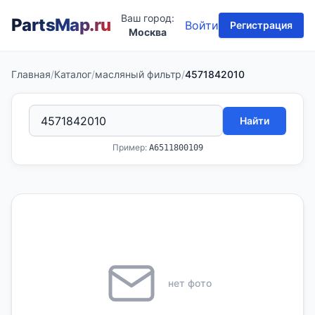
Ваш город:
PartsMap
.ru
Войти
Регистрация
Москва
Главная
/
Каталог
/
масляный фильтр
/
4571842010
Найти
Пример:
A6511800109
нет фото