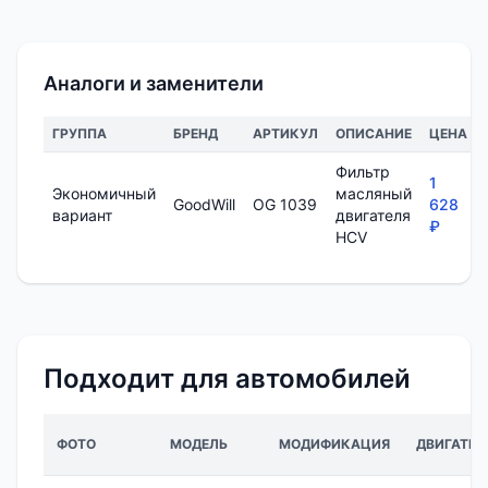
Аналоги и заменители
ГРУППА
БРЕНД
АРТИКУЛ
ОПИСАНИЕ
ЦЕНА
Фильтр
1
Экономичный
масляный
GoodWill
OG 1039
628
вариант
двигателя
₽
HCV
Подходит для автомобилей
ФОТО
МОДЕЛЬ
МОДИФИКАЦИЯ
ДВИГАТЕЛ