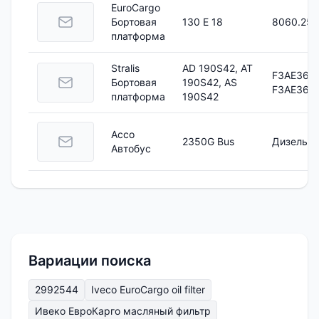
EuroCargo
Бортовая
130 E 18
8060.25V
платформа
Stralis
AD 190S42, AT
F3AE3681
Бортовая
190S42, AS
F3AE368
платформа
190S42
Acco
2350G Bus
Дизель
Aвтобус
Вариации поиска
2992544
Iveco EuroCargo oil filter
Ивеко ЕвроКарго масляный фильтр