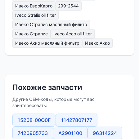
Ивеко ЕвроКарго
299-2544
Iveco Stralis oil filter
Ивеко Стралис масляный фильтр
Ивеко Стралис
Iveco Acco oil filter
Ивеко Акко масляный фильтр
Ивеко Акко
Похожие запчасти
Другие OEM-коды, которые могут вас
заинтересовать:
15208-00Q0F
11427807177
7420905733
A2901100
96314224