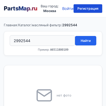
Ваш город:
PartsMap
.ru
Войти
Регистрация
Москва
Главная
/
Каталог
/
масляный фильтр
/
2992544
Найти
Пример:
A6511800109
нет фото