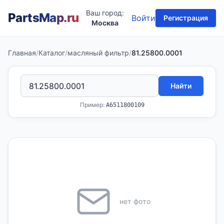
Ваш город:
PartsMap
.ru
Войти
Регистрация
Москва
Главная
/
Каталог
/
масляный фильтр
/
81.25800.0001
Найти
Пример:
A6511800109
нет фото