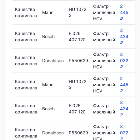
Фильтр
2
Качество
HU 1072
Mann
масляный
445
7
оригинала
X
HCV
₽
3
Качество
F 026
Фильтр
Bosch
424
8
оригинала
407 120
масляный
₽
Фильтр
3
Качество
Donaldson
P550629
масляный
032
1
оригинала
HCV
₽
Фильтр
2
Качество
HU 1072
Mann
масляный
445
7
оригинала
X
HCV
₽
3
Качество
F 026
Фильтр
Bosch
424
8
оригинала
407 120
масляный
₽
Фильтр
3
Качество
Donaldson
P550629
масляный
032
1
оригинала
HCV
₽