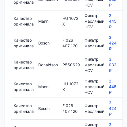
оригинала
HCV
₽
Фильтр
2
Качество
HU 1072
Mann
масляный
445
7
оригинала
X
HCV
₽
3
Качество
F 026
Фильтр
Bosch
424
8
оригинала
407 120
масляный
₽
Фильтр
3
Качество
Donaldson
P550629
масляный
032
1
оригинала
HCV
₽
Фильтр
2
Качество
HU 1072
Mann
масляный
445
7
оригинала
X
HCV
₽
3
Качество
F 026
Фильтр
Bosch
424
8
оригинала
407 120
масляный
₽
Фильтр
3