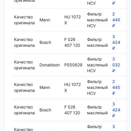
оригинала
HCV
₽
Фильтр
2
Качество
HU 1072
Mann
масляный
445
7
оригинала
X
HCV
₽
3
Качество
F 026
Фильтр
Bosch
424
8
оригинала
407 120
масляный
₽
Фильтр
3
Качество
Donaldson
P550629
масляный
032
1
оригинала
HCV
₽
Фильтр
2
Качество
HU 1072
Mann
масляный
445
7
оригинала
X
HCV
₽
3
Качество
F 026
Фильтр
Bosch
424
8
оригинала
407 120
масляный
₽
Фильтр
3
Качество