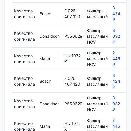
3
Качество
F 026
Фильтр
Bosch
424
8
оригинала
407 120
масляный
₽
Фильтр
3
Качество
Donaldson
P550629
масляный
032
1
оригинала
HCV
₽
Фильтр
2
Качество
HU 1072
Mann
масляный
445
7
оригинала
X
HCV
₽
3
Качество
F 026
Фильтр
Bosch
424
8
оригинала
407 120
масляный
₽
Фильтр
3
Качество
Donaldson
P550629
масляный
032
1
оригинала
HCV
₽
Фильтр
2
Качество
HU 1072
Mann
масляный
445
7
оригинала
X