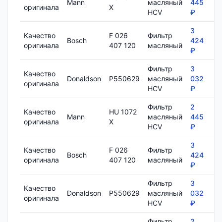
Mann
масляный
445
7
оригинала
X
HCV
₽
3
Качество
F 026
Фильтр
Bosch
424
8
оригинала
407 120
масляный
₽
Фильтр
3
Качество
Donaldson
P550629
масляный
032
1
оригинала
HCV
₽
Фильтр
2
Качество
HU 1072
Mann
масляный
445
7
оригинала
X
HCV
₽
3
Качество
F 026
Фильтр
Bosch
424
8
оригинала
407 120
масляный
₽
Фильтр
3
Качество
Donaldson
P550629
масляный
032
1
оригинала
HCV
₽
Фильтр
2