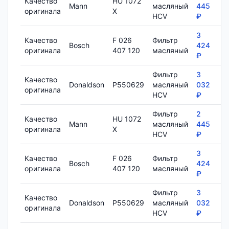
Качество
HU 1072
Mann
масляный
445
7
оригинала
X
HCV
₽
3
Качество
F 026
Фильтр
Bosch
424
8
оригинала
407 120
масляный
₽
Фильтр
3
Качество
Donaldson
P550629
масляный
032
1
оригинала
HCV
₽
Фильтр
2
Качество
HU 1072
Mann
масляный
445
7
оригинала
X
HCV
₽
3
Качество
F 026
Фильтр
Bosch
424
8
оригинала
407 120
масляный
₽
Фильтр
3
Качество
Donaldson
P550629
масляный
032
1
оригинала
HCV
₽