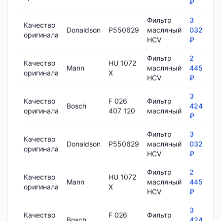
₽
Фильтр
3
Качество
Donaldson
P550629
масляный
032
1
оригинала
HCV
₽
Фильтр
2
Качество
HU 1072
Mann
масляный
445
7
оригинала
X
HCV
₽
3
Качество
F 026
Фильтр
Bosch
424
8
оригинала
407 120
масляный
₽
Фильтр
3
Качество
Donaldson
P550629
масляный
032
1
оригинала
HCV
₽
Фильтр
2
Качество
HU 1072
Mann
масляный
445
7
оригинала
X
HCV
₽
3
Качество
F 026
Фильтр
Bosch
424
8