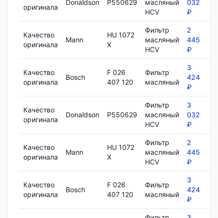
Donaldson
P550629
масляный
032
1
оригинала
HCV
₽
Фильтр
2
Качество
HU 1072
Mann
масляный
445
7
оригинала
X
HCV
₽
3
Качество
F 026
Фильтр
Bosch
424
8
оригинала
407 120
масляный
₽
Фильтр
3
Качество
Donaldson
P550629
масляный
032
1
оригинала
HCV
₽
Фильтр
2
Качество
HU 1072
Mann
масляный
445
7
оригинала
X
HCV
₽
3
Качество
F 026
Фильтр
Bosch
424
8
оригинала
407 120
масляный
₽
Фильтр
3