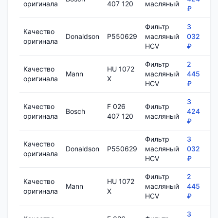
оригинала
407 120
масляный
₽
Фильтр
3
Качество
Donaldson
P550629
масляный
032
1
оригинала
HCV
₽
Фильтр
2
Качество
HU 1072
Mann
масляный
445
7
оригинала
X
HCV
₽
3
Качество
F 026
Фильтр
Bosch
424
8
оригинала
407 120
масляный
₽
Фильтр
3
Качество
Donaldson
P550629
масляный
032
1
оригинала
HCV
₽
Фильтр
2
Качество
HU 1072
Mann
масляный
445
7
оригинала
X
HCV
₽
3