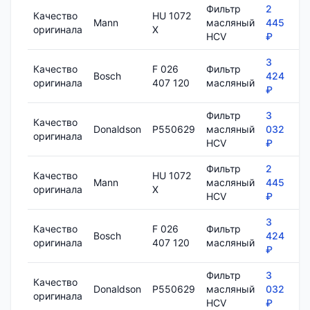
Фильтр
2
Качество
HU 1072
Mann
масляный
445
7
оригинала
X
HCV
₽
3
Качество
F 026
Фильтр
Bosch
424
8
оригинала
407 120
масляный
₽
Фильтр
3
Качество
Donaldson
P550629
масляный
032
1
оригинала
HCV
₽
Фильтр
2
Качество
HU 1072
Mann
масляный
445
7
оригинала
X
HCV
₽
3
Качество
F 026
Фильтр
Bosch
424
8
оригинала
407 120
масляный
₽
Фильтр
3
Качество
Donaldson
P550629
масляный
032
1
оригинала
HCV
₽