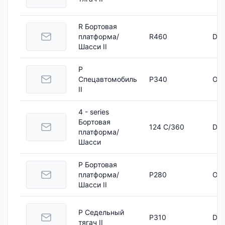
R Бортовая
платформа/
R460
DC 
Шасси II
P
Спецавтомобиль
P340
OC 
II
4 - series
Бортовая
124 C/360
DSC
платформа/
Шасси
P Бортовая
платформа/
P280
OC 
Шасси II
P Седельный
P310
DC 
тягач II