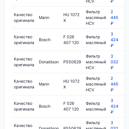
HCV
₽
Фильтр
2
Качество
HU 1072
Mann
масляный
445
7
оригинала
X
HCV
₽
3
Качество
F 026
Фильтр
Bosch
424
8
оригинала
407 120
масляный
₽
Фильтр
3
Качество
Donaldson
P550629
масляный
032
1
оригинала
HCV
₽
Фильтр
2
Качество
HU 1072
Mann
масляный
445
7
оригинала
X
HCV
₽
3
Качество
F 026
Фильтр
Bosch
424
8
оригинала
407 120
масляный
₽
Фильтр
3
Качество
Donaldson
P550629
масляный
032
1