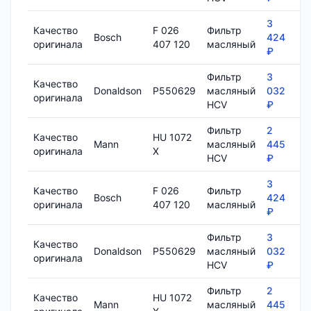
3
Качество
F 026
Фильтр
Bosch
424
8
оригинала
407 120
масляный
₽
Фильтр
3
Качество
Donaldson
P550629
масляный
032
1
оригинала
HCV
₽
Фильтр
2
Качество
HU 1072
Mann
масляный
445
7
оригинала
X
HCV
₽
3
Качество
F 026
Фильтр
Bosch
424
8
оригинала
407 120
масляный
₽
Фильтр
3
Качество
Donaldson
P550629
масляный
032
1
оригинала
HCV
₽
Фильтр
2
Качество
HU 1072
Mann
масляный
445
7