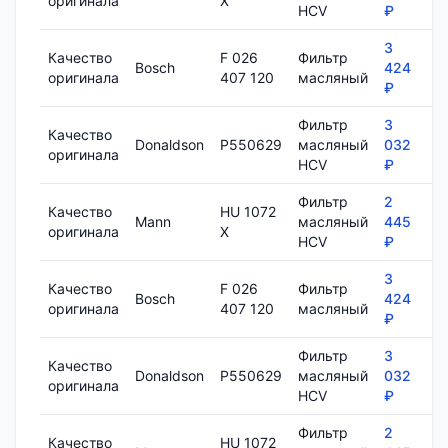
оригинала
X
HCV
₽
3
Качество
F 026
Фильтр
Bosch
424
8
оригинала
407 120
масляный
₽
Фильтр
3
Качество
Donaldson
P550629
масляный
032
1
оригинала
HCV
₽
Фильтр
2
Качество
HU 1072
Mann
масляный
445
7
оригинала
X
HCV
₽
3
Качество
F 026
Фильтр
Bosch
424
8
оригинала
407 120
масляный
₽
Фильтр
3
Качество
Donaldson
P550629
масляный
032
1
оригинала
HCV
₽
Фильтр
2
Качество
HU 1072