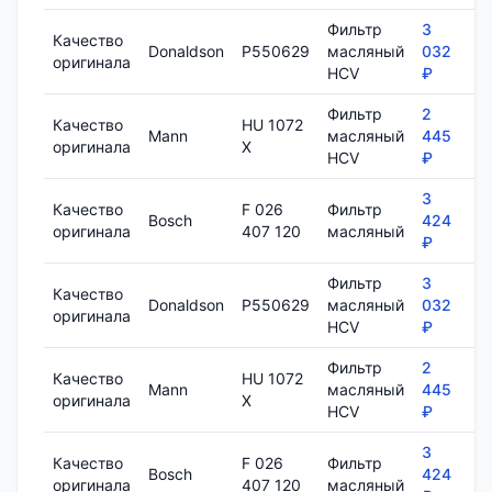
Фильтр
3
Качество
Donaldson
P550629
масляный
032
1
оригинала
HCV
₽
Фильтр
2
Качество
HU 1072
Mann
масляный
445
7
оригинала
X
HCV
₽
3
Качество
F 026
Фильтр
Bosch
424
8
оригинала
407 120
масляный
₽
Фильтр
3
Качество
Donaldson
P550629
масляный
032
1
оригинала
HCV
₽
Фильтр
2
Качество
HU 1072
Mann
масляный
445
7
оригинала
X
HCV
₽
3
Качество
F 026
Фильтр
Bosch
424
8
оригинала
407 120
масляный