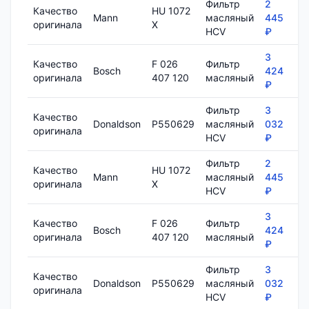
Фильтр
2
Качество
HU 1072
Mann
масляный
445
7
оригинала
X
HCV
₽
3
Качество
F 026
Фильтр
Bosch
424
8
оригинала
407 120
масляный
₽
Фильтр
3
Качество
Donaldson
P550629
масляный
032
1
оригинала
HCV
₽
Фильтр
2
Качество
HU 1072
Mann
масляный
445
7
оригинала
X
HCV
₽
3
Качество
F 026
Фильтр
Bosch
424
8
оригинала
407 120
масляный
₽
Фильтр
3
Качество
Donaldson
P550629
масляный
032
1
оригинала
HCV
₽