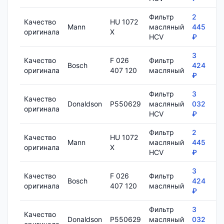
Фильтр
2
Качество
HU 1072
Mann
масляный
445
7
оригинала
X
HCV
₽
3
Качество
F 026
Фильтр
Bosch
424
8
оригинала
407 120
масляный
₽
Фильтр
3
Качество
Donaldson
P550629
масляный
032
1
оригинала
HCV
₽
Фильтр
2
Качество
HU 1072
Mann
масляный
445
7
оригинала
X
HCV
₽
3
Качество
F 026
Фильтр
Bosch
424
8
оригинала
407 120
масляный
₽
Фильтр
3
Качество
Donaldson
P550629
масляный
032
1