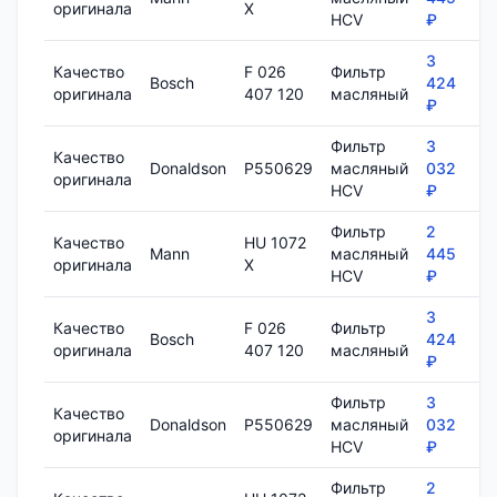
оригинала
X
HCV
₽
3
Качество
F 026
Фильтр
Bosch
424
8
оригинала
407 120
масляный
₽
Фильтр
3
Качество
Donaldson
P550629
масляный
032
1
оригинала
HCV
₽
Фильтр
2
Качество
HU 1072
Mann
масляный
445
7
оригинала
X
HCV
₽
3
Качество
F 026
Фильтр
Bosch
424
8
оригинала
407 120
масляный
₽
Фильтр
3
Качество
Donaldson
P550629
масляный
032
1
оригинала
HCV
₽
Фильтр
2