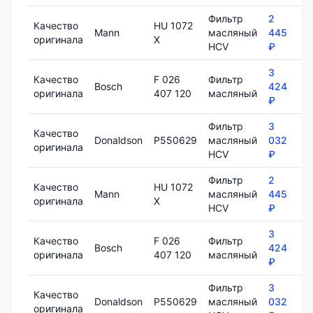
Фильтр
2
Качество
HU 1072
Mann
масляный
445
7
оригинала
X
HCV
₽
3
Качество
F 026
Фильтр
Bosch
424
8
оригинала
407 120
масляный
₽
Фильтр
3
Качество
Donaldson
P550629
масляный
032
1
оригинала
HCV
₽
Фильтр
2
Качество
HU 1072
Mann
масляный
445
7
оригинала
X
HCV
₽
3
Качество
F 026
Фильтр
Bosch
424
8
оригинала
407 120
масляный
₽
Фильтр
3
Качество
Donaldson
P550629
масляный
032
1
оригинала