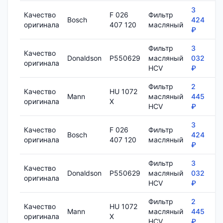
3
Качество
F 026
Фильтр
Bosch
424
8
оригинала
407 120
масляный
₽
Фильтр
3
Качество
Donaldson
P550629
масляный
032
1
оригинала
HCV
₽
Фильтр
2
Качество
HU 1072
Mann
масляный
445
7
оригинала
X
HCV
₽
3
Качество
F 026
Фильтр
Bosch
424
8
оригинала
407 120
масляный
₽
Фильтр
3
Качество
Donaldson
P550629
масляный
032
1
оригинала
HCV
₽
Фильтр
2
Качество
HU 1072
Mann
масляный
445
7
оригинала
X
HCV
₽