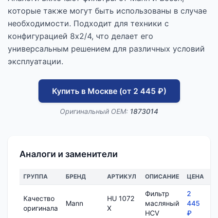
которые также могут быть использованы в случае
необходимости. Подходит для техники с
конфигурацией 8x2/4, что делает его
универсальным решением для различных условий
эксплуатации.
Купить в Москве (от 2 445 ₽)
Оригинальный OEM:
1873014
Аналоги и заменители
ГРУППА
БРЕНД
АРТИКУЛ
ОПИСАНИЕ
ЦЕНА
Д
Фильтр
2
Качество
HU 1072
Mann
масляный
445
7
оригинала
X
HCV
₽