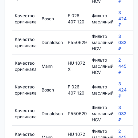
HCV
₽
3
Качество
F 026
Фильтр
Bosch
424
8
оригинала
407 120
масляный
₽
Фильтр
3
Качество
Donaldson
P550629
масляный
032
1
оригинала
HCV
₽
Фильтр
2
Качество
HU 1072
Mann
масляный
445
7
оригинала
X
HCV
₽
3
Качество
F 026
Фильтр
Bosch
424
8
оригинала
407 120
масляный
₽
Фильтр
3
Качество
Donaldson
P550629
масляный
032
1
оригинала
HCV
₽
Фильтр
2
Качество
HU 1072
Mann
масляный
445
7