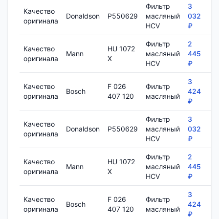
Фильтр
3
Качество
Donaldson
P550629
масляный
032
1
оригинала
HCV
₽
Фильтр
2
Качество
HU 1072
Mann
масляный
445
7
оригинала
X
HCV
₽
3
Качество
F 026
Фильтр
Bosch
424
8
оригинала
407 120
масляный
₽
Фильтр
3
Качество
Donaldson
P550629
масляный
032
1
оригинала
HCV
₽
Фильтр
2
Качество
HU 1072
Mann
масляный
445
7
оригинала
X
HCV
₽
3
Качество
F 026
Фильтр
Bosch
424
8
оригинала
407 120
масляный
₽