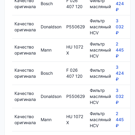
Качество
F 026
Фильтр
Bosch
424
8
оригинала
407 120
масляный
₽
Фильтр
3
Качество
Donaldson
P550629
масляный
032
1
оригинала
HCV
₽
Фильтр
2
Качество
HU 1072
Mann
масляный
445
7
оригинала
X
HCV
₽
3
Качество
F 026
Фильтр
Bosch
424
8
оригинала
407 120
масляный
₽
Фильтр
3
Качество
Donaldson
P550629
масляный
032
1
оригинала
HCV
₽
Фильтр
2
Качество
HU 1072
Mann
масляный
445
7
оригинала
X
HCV
₽