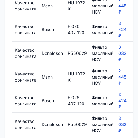
Качество
HU 1072
Mann
масляный
445
7
оригинала
X
HCV
₽
3
Качество
F 026
Фильтр
Bosch
424
8
оригинала
407 120
масляный
₽
Фильтр
3
Качество
Donaldson
P550629
масляный
032
1
оригинала
HCV
₽
Фильтр
2
Качество
HU 1072
Mann
масляный
445
7
оригинала
X
HCV
₽
3
Качество
F 026
Фильтр
Bosch
424
8
оригинала
407 120
масляный
₽
Фильтр
3
Качество
Donaldson
P550629
масляный
032
1
оригинала
HCV
₽