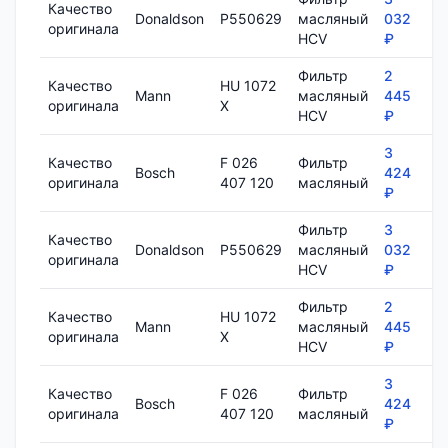
Качество
Donaldson
P550629
масляный
032
1
оригинала
HCV
₽
Фильтр
2
Качество
HU 1072
Mann
масляный
445
7
оригинала
X
HCV
₽
3
Качество
F 026
Фильтр
Bosch
424
8
оригинала
407 120
масляный
₽
Фильтр
3
Качество
Donaldson
P550629
масляный
032
1
оригинала
HCV
₽
Фильтр
2
Качество
HU 1072
Mann
масляный
445
7
оригинала
X
HCV
₽
3
Качество
F 026
Фильтр
Bosch
424
8
оригинала
407 120
масляный
₽