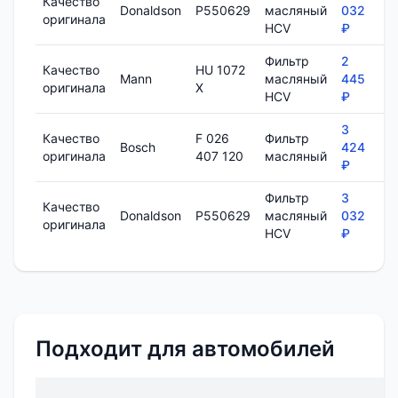
Качество
Donaldson
P550629
масляный
032
1
оригинала
HCV
₽
Фильтр
2
Качество
HU 1072
Mann
масляный
445
7
оригинала
X
HCV
₽
3
Качество
F 026
Фильтр
Bosch
424
8
оригинала
407 120
масляный
₽
Фильтр
3
Качество
Donaldson
P550629
масляный
032
1
оригинала
HCV
₽
Подходит для автомобилей