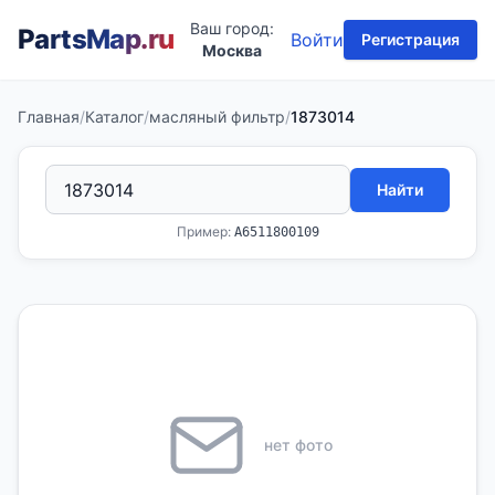
Ваш город:
PartsMap
.ru
Войти
Регистрация
Москва
Главная
/
Каталог
/
масляный фильтр
/
1873014
Найти
Пример:
A6511800109
нет фото