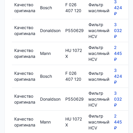
3
Качество
F 026
Фильтр
Bosch
424
8
оригинала
407 120
масляный
₽
Фильтр
3
Качество
Donaldson
P550629
масляный
032
1
оригинала
HCV
₽
Фильтр
2
Качество
HU 1072
Mann
масляный
445
7
оригинала
X
HCV
₽
3
Качество
F 026
Фильтр
Bosch
424
8
оригинала
407 120
масляный
₽
Фильтр
3
Качество
Donaldson
P550629
масляный
032
1
оригинала
HCV
₽
Фильтр
2
Качество
HU 1072
Mann
масляный
445
7
оригинала
X
HCV
₽