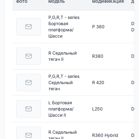
ФОТО
МОДЕЛЬ
МОДИФИКАЦИЯ
ДВИ
P,G,R,T - series
Бортовая
DC 
P 360
платформа/
DC 
Шасси
R Седельный
R380
DC 
тягач II
P,G,R,T - series
Седельный
R 420
DC 
тягач
L Бортовая
платформа/
L250
DC 
Шасси II
R Седельный
R360 Hybrid
DC 
тягач II