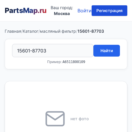
Ваш город:
PartsMap
.ru
Войти
Регистрация
Москва
Главная
/
Каталог
/
масляный фильтр
/
15601-87703
Найти
Пример:
A6511800109
нет фото