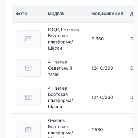
ФОТО
МОДЕЛЬ
МОДИФИКАЦИЯ
ДВИ
P,G,R,T - series
Бортовая
P 360
DC 
платформа/
Шасси
4 - series
Седельный
124 C/360
DSC
тягач
4 - series
Бортовая
124 C/360
DSC
платформа/
Шасси
G-series
Бортовая
G560
DC 
платформа/