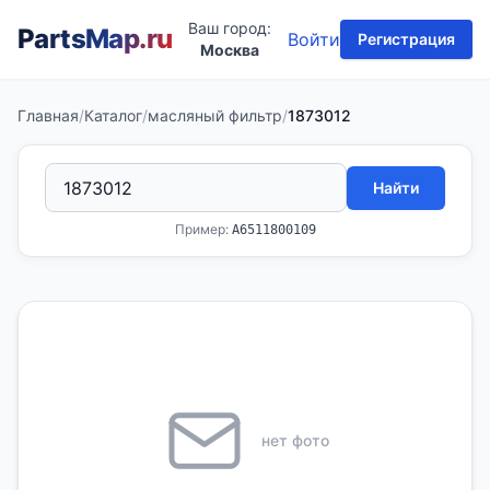
Ваш город:
PartsMap
.ru
Войти
Регистрация
Москва
Главная
/
Каталог
/
масляный фильтр
/
1873012
Найти
Пример:
A6511800109
нет фото