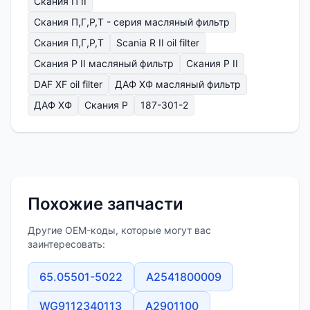
Скания П II
Скания П,Г,Р,Т - серия масляный фильтр
Скания П,Г,Р,Т
Scania R II oil filter
Скания Р II масляный фильтр
Скания Р II
DAF XF oil filter
ДАФ ХФ масляный фильтр
ДАФ ХФ
Скания P
187-301-2
Похожие запчасти
Другие OEM-коды, которые могут вас
заинтересовать:
65.05501-5022
A2541800009
WG9112340113
A2901100