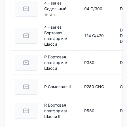
4 - series
Седельный
94 G/300
DC 
тягач
4 - series
DC 
Бортовая
124 G/420
DC 
платформа/
DSC
Шасси
P Бортовая
платформа/
P380
DC 
Шасси
P Самосвал II
P280 CNG
OC 
R Бортовая
платформа/
R560
DC 
Шасси II