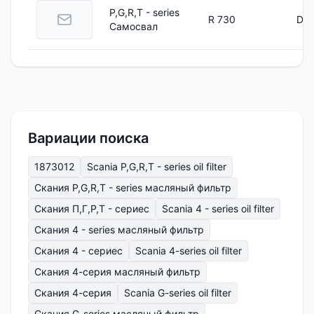
P,G,R,T - series
R 730
DC 
Самосвал
Вариации поиска
1873012
Scania P,G,R,T - series oil filter
Скания P,G,R,T - series масляный фильтр
Скания П,Г,Р,Т - сериес
Scania 4 - series oil filter
Скания 4 - series масляный фильтр
Скания 4 - сериес
Scania 4-series oil filter
Скания 4-серия масляный фильтр
Скания 4-серия
Scania G-series oil filter
Скания G-series масляный фильтр