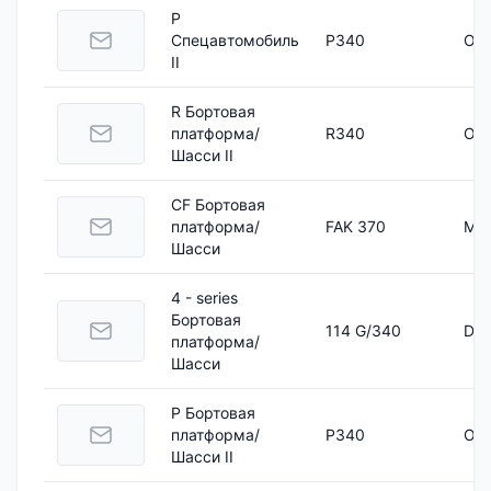
P
Спецавтомобиль
P340
OC 
II
R Бортовая
платформа/
R340
OC 
Шасси II
CF Бортовая
платформа/
FAK 370
MX-
Шасси
4 - series
Бортовая
114 G/340
DSC
платформа/
Шасси
P Бортовая
платформа/
P340
OC 
Шасси II