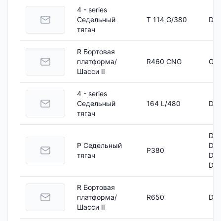
4 - series
Седельный
T 114 G/380
DC 
тягач
R Бортовая
платформа/
R460 CNG
OC 
Шасси II
4 - series
Седельный
164 L/480
DC 
тягач
DC 
P Седельный
DC 
P380
тягач
DC 
DC 
R Бортовая
платформа/
R650
DC 
Шасси II