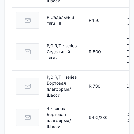
Шасси II
P Седельный
DC 
P450
тягач II
DC 
DC 
P,G,R,T - series
DC 
Седельный
R 500
DC 
тягач
DC 
DC 
P,G,R,T - series
Бортовая
R 730
DC 
платформа/
Шасси
4 - series
Бортовая
DC 
94 G/230
платформа/
DC 
Шасси