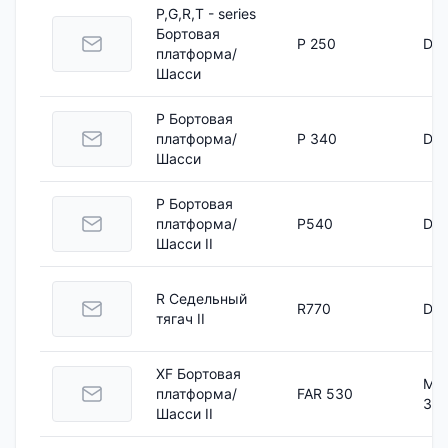
P,G,R,T - series
Бортовая
P 250
DC 
платформа/
Шасси
P Бортовая
платформа/
P 340
DC 
Шасси
P Бортовая
платформа/
P540
DC 
Шасси II
R Седельный
R770
DC 
тягач II
XF Бортовая
MX
платформа/
FAR 530
39
Шасси II