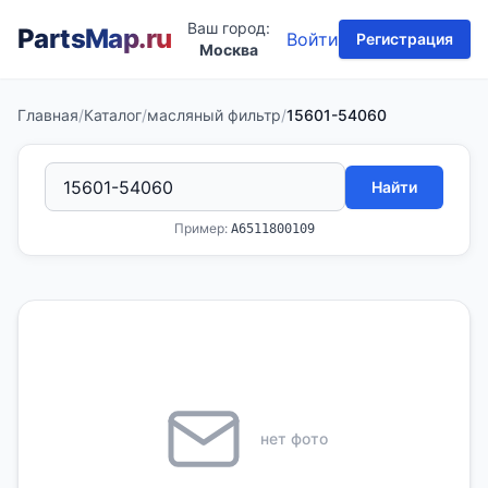
Ваш город:
PartsMap
.ru
Войти
Регистрация
Москва
Главная
/
Каталог
/
масляный фильтр
/
15601-54060
Найти
Пример:
A6511800109
нет фото