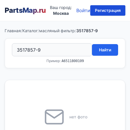
Ваш город:
PartsMap
.ru
Войти
Регистрация
Москва
Главная
/
Каталог
/
масляный фильтр
/
3517857-9
Найти
Пример:
A6511800109
нет фото