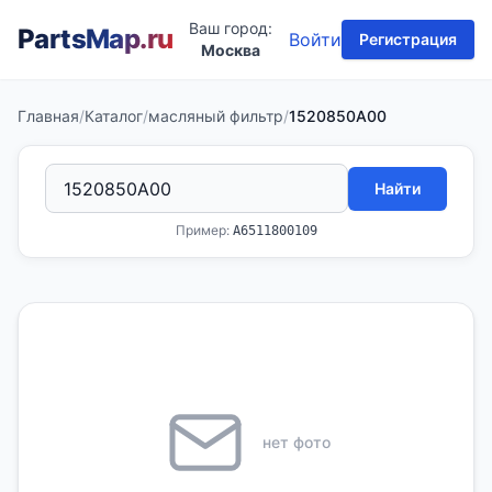
Ваш город:
PartsMap
.ru
Войти
Регистрация
Москва
Главная
/
Каталог
/
масляный фильтр
/
1520850A00
Найти
Пример:
A6511800109
нет фото