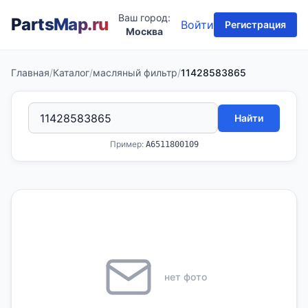
Ваш город:
PartsMap
.ru
Войти
Регистрация
Москва
Главная
/
Каталог
/
масляный фильтр
/
11428583865
Найти
Пример:
A6511800109
нет фото