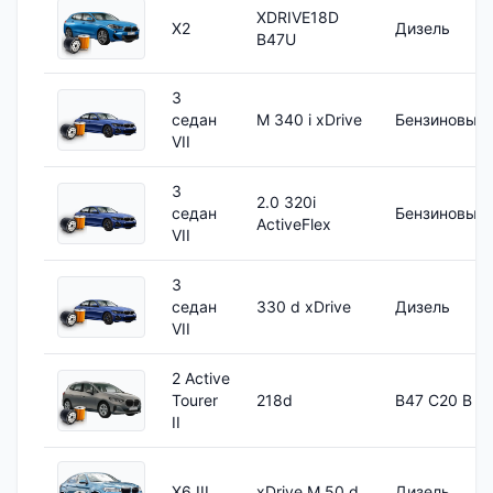
XDRIVE18D
X2
Дизель
B47U
3
седан
M 340 i xDrive
Бензиновый
VII
3
2.0 320i
седан
Бензиновый
ActiveFlex
VII
3
седан
330 d xDrive
Дизель
VII
2 Active
Tourer
218d
B47 C20 B
II
X6 III
xDrive M 50 d
Дизель