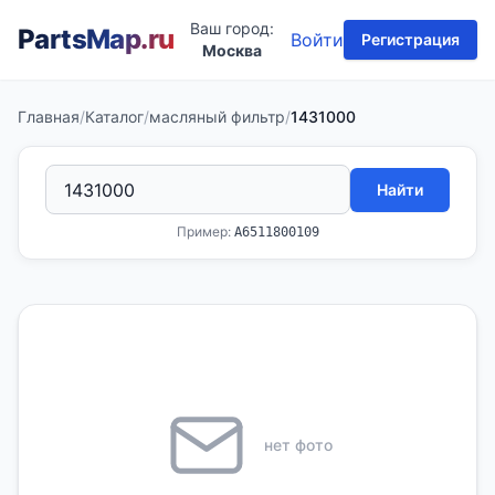
Ваш город:
PartsMap
.ru
Войти
Регистрация
Москва
Главная
/
Каталог
/
масляный фильтр
/
1431000
Найти
Пример:
A6511800109
нет фото