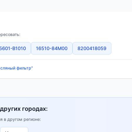
ересовать:
5601-B1010
16510-84M00
8200418059
асляный фильтр"
 других городах:
я в другом регионе: