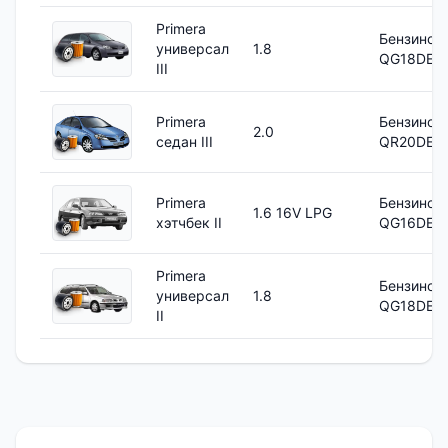
Primera
Бензинов
универсал
1.8
QG18DE
III
Primera
Бензинов
2.0
седан III
QR20DE
Primera
Бензинов
1.6 16V LPG
хэтчбек II
QG16DE
Primera
Бензинов
универсал
1.8
QG18DE
II