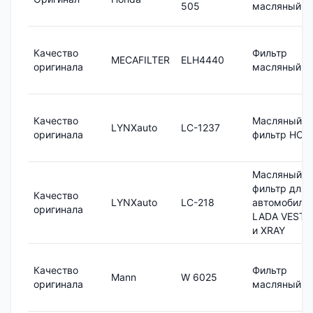
505
масляный
Качество
Фильтр
MECAFILTER
ELH4440
оригинала
масляный
Качество
Масляный
LYNXauto
LC-1237
оригинала
фильтр HCV
Масляный
фильтр для
Качество
LYNXauto
LC-218
автомобиле
оригинала
LADA VESTA
и XRAY
Качество
Фильтр
Mann
W 6025
оригинала
масляный