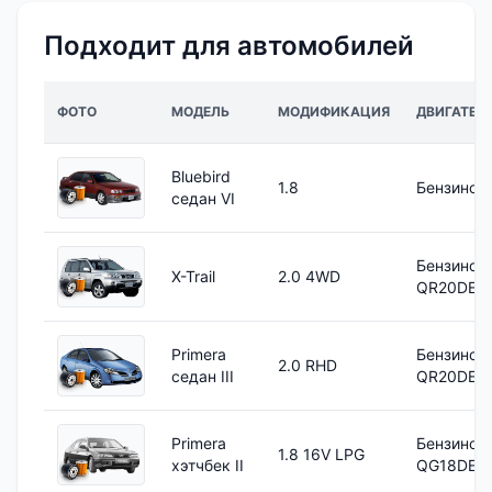
Подходит для автомобилей
ФОТО
МОДЕЛЬ
МОДИФИКАЦИЯ
ДВИГАТЕЛ
Bluebird
1.8
Бензинов
седан VI
Бензинов
X-Trail
2.0 4WD
QR20DE
Primera
Бензинов
2.0 RHD
седан III
QR20DE
Primera
Бензинов
1.8 16V LPG
хэтчбек II
QG18DE