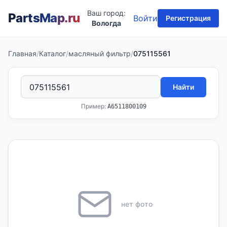
Ваш город:
PartsMap
.ru
Войти
Регистрация
Вологда
Главная
/
Каталог
/
масляный фильтр
/
075115561
Найти
Пример:
A6511800109
нет фото