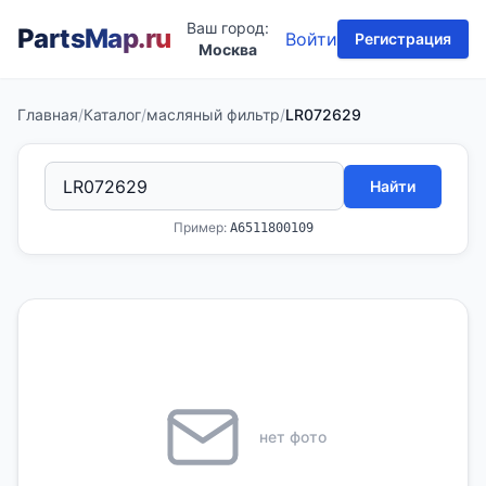
Ваш город:
PartsMap
.ru
Войти
Регистрация
Москва
Главная
/
Каталог
/
масляный фильтр
/
LR072629
Найти
Пример:
A6511800109
нет фото