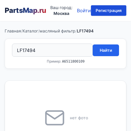
Ваш город:
PartsMap
.ru
Войти
Регистрация
Москва
Главная
/
Каталог
/
масляный фильтр
/
LF17494
Найти
Пример:
A6511800109
нет фото