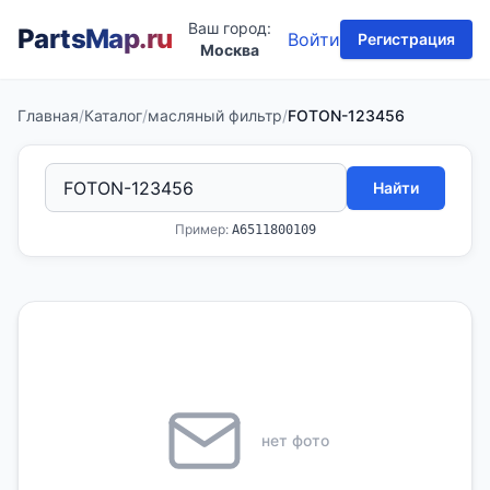
Ваш город:
PartsMap
.ru
Войти
Регистрация
Москва
Главная
/
Каталог
/
масляный фильтр
/
FOTON-123456
Найти
Пример:
A6511800109
нет фото