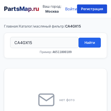
Ваш город:
PartsMap
.ru
Войти
Регистрация
Москва
Главная
/
Каталог
/
масляный фильтр
/
CA4GX15
Найти
Пример:
A6511800109
нет фото