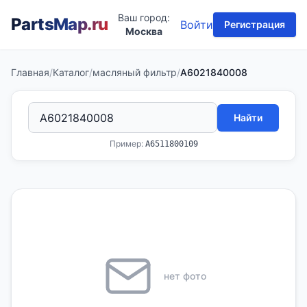
Ваш город:
PartsMap
.ru
Войти
Регистрация
Москва
Главная
/
Каталог
/
масляный фильтр
/
A6021840008
Найти
Пример:
A6511800109
нет фото