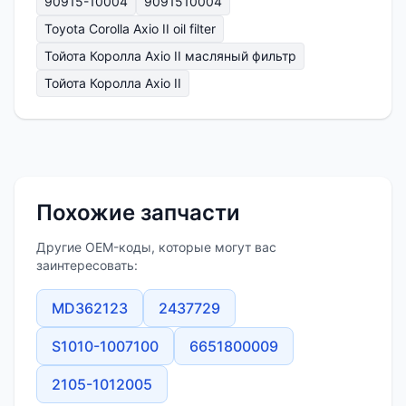
90915-10004
9091510004
Toyota Corolla Axio II oil filter
Тойота Королла Аxio II масляный фильтр
Тойота Королла Аxio II
Похожие запчасти
Другие OEM-коды, которые могут вас
заинтересовать:
MD362123
2437729
S1010-1007100
6651800009
2105-1012005