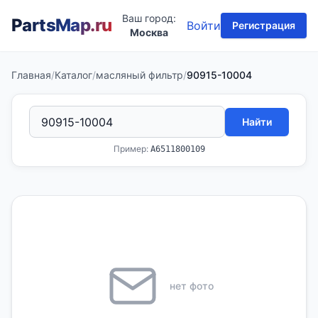
Ваш город:
PartsMap
.ru
Войти
Регистрация
Москва
Главная
/
Каталог
/
масляный фильтр
/
90915-10004
Найти
Пример:
A6511800109
нет фото