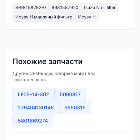
8-98158792-0
8981587920
Isuzu N oil filter
Исузу Н масляный фильтр
Исузу Н
Похожие запчасти
Другие OEM-коды, которые могут вас
заинтересовать:
LF05-14-302
5000817
279404130146
5650316
5801869274