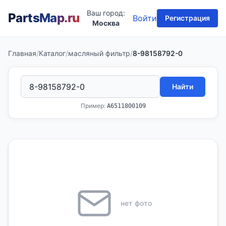
Ваш город:
PartsMap
.ru
Войти
Регистрация
Москва
Главная
/
Каталог
/
масляный фильтр
/
8-98158792-0
Найти
Пример:
A6511800109
нет фото