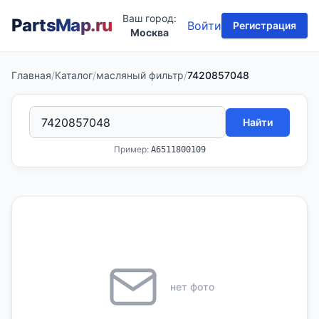
Ваш город:
PartsMap
.ru
Войти
Регистрация
Москва
Главная
/
Каталог
/
масляный фильтр
/
7420857048
Найти
Пример:
A6511800109
нет фото