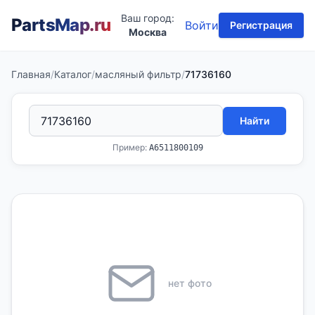
Ваш город:
PartsMap
.ru
Войти
Регистрация
Москва
Главная
/
Каталог
/
масляный фильтр
/
71736160
Найти
Пример:
A6511800109
нет фото