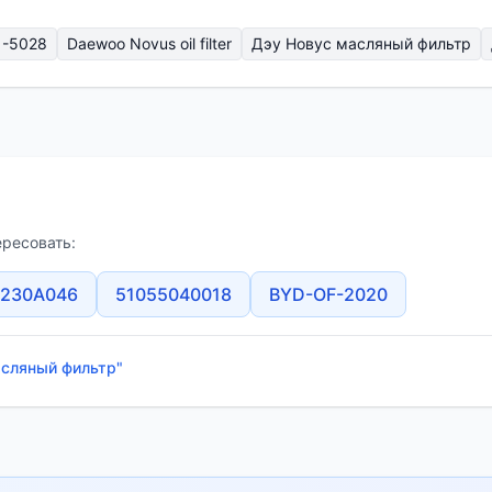
1-5028
Daewoo Novus oil filter
Дэу Новус масляный фильтр
ересовать:
1230A046
51055040018
BYD-OF-2020
асляный фильтр"