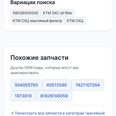
Вариации поиска
58038005000
KTM SXC oil filter
КТМ СХЦ масляный фильтр
КТМ СХЦ
Похожие запчасти
Другие OEM-коды, которые могут вас
заинтересовать:
504055793
60515590
7421107264
1873019
81626100059
→ Посмотреть все запчасти в категории "масляный