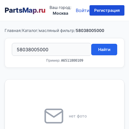
Ваш город:
PartsMap
.ru
Войти
Регистрация
Москва
Главная
/
Каталог
/
масляный фильтр
/
58038005000
Найти
Пример:
A6511800109
нет фото