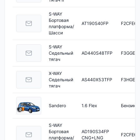
S-WAY
Бортовая
AT190S40FP
F2CFE61
платформа/
Шасси
S-WAY
Седельный
AD440S48TFP
F3GGE61
тягач
X-WAY
Седельный
AS440X53TFP
F3HGE61
тягач
Sandero
1.6 Flex
Бензино
S-WAY
Бортовая
AD190S34FP
F2CFE60
платформа/
CNG+LNG