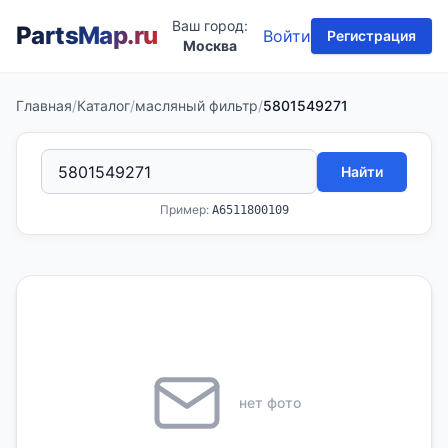
Ваш город:
PartsMap
.ru
Войти
Регистрация
Москва
Главная
/
Каталог
/
масляный фильтр
/
5801549271
Найти
Пример:
A6511800109
нет фото