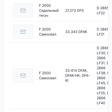
F 2000
D 2865
Седельный
27.273 DFS
LF22
тягач
F 2000
D 2865
33.343 DFAK
Самосвал
LF21
D 2866
LF30; D
2866
LF31; D
2866
33.414 DFAK,
F 2000
LF38; D
DFAK-HK, DFA-
Самосвал
2866
KI
LF45; D
2866
LF25; D
2866
LF40