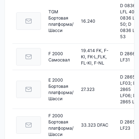
D 0836
TGM
LFL 40; 
Бортовая
0836 LF
16.240
платформа/
50; D
Шасси
0836 LF
53
19.414 FK, F-
F 2000
D 2866
KI, FK-L,FLK,
Самосвал
LF31
FL-KI, F-NL
D 2865
E 2000
LF03; D
Бортовая
27.323
2865
платформа/
LF06; D
Шасси
2865 LF
F 2000
Бортовая
D 2865
33.323 DFAC
платформа/
LF23
Шасси