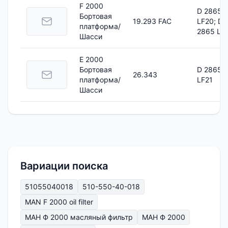
F 2000
D 2865
Бортовая
19.293 FAC
LF20; D
платформа/
2865 LF
Шасси
E 2000
Бортовая
D 2865
26.343
платформа/
LF21
Шасси
Вариации поиска
51055040018
510-550-40-018
MAN F 2000 oil filter
МАН Ф 2000 масляный фильтр
МАН Ф 2000