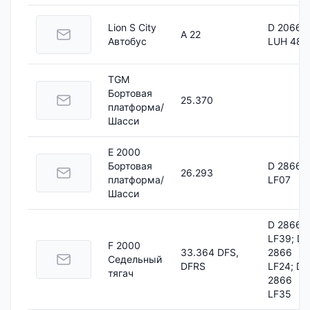
Lion S City
D 2066
A 22
Aвтобус
LUH 48
TGM
Бортовая
25.370
платформа/
Шасси
E 2000
Бортовая
D 2866
26.293
платформа/
LF07
Шасси
D 2866
LF39; D
F 2000
33.364 DFS,
2866
Седельный
DFRS
LF24; D
тягач
2866
LF35