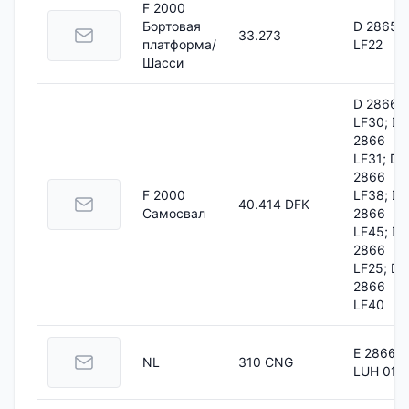
F 2000
Бортовая
D 2865
33.273
платформа/
LF22
Шасси
D 2866
LF30; D
2866
LF31; D
2866
F 2000
LF38; D
40.414 DFK
Самосвал
2866
LF45; D
2866
LF25; D
2866
LF40
E 2866
NL
310 CNG
LUH 01