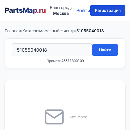
Ваш город:
PartsMap
.ru
Войти
Регистрация
Москва
Главная
/
Каталог
/
масляный фильтр
/
51055040018
Найти
Пример:
A6511800109
нет фото