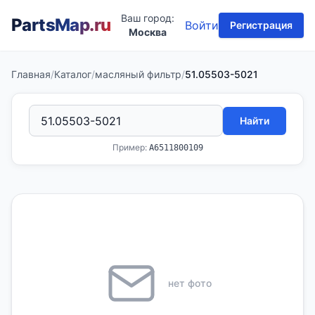
Ваш город:
PartsMap
.ru
Войти
Регистрация
Москва
Главная
/
Каталог
/
масляный фильтр
/
51.05503-5021
Найти
Пример:
A6511800109
нет фото