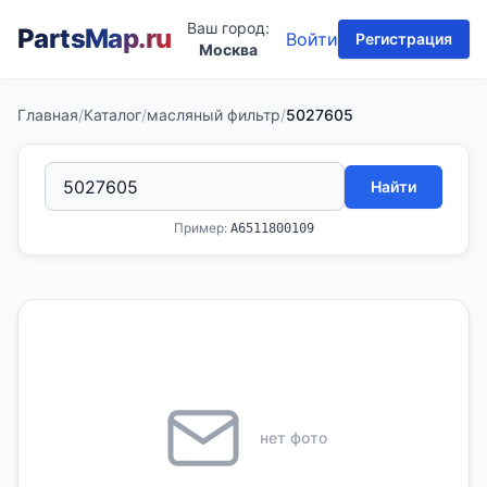
Ваш город:
PartsMap
.ru
Войти
Регистрация
Москва
Главная
/
Каталог
/
масляный фильтр
/
5027605
Найти
Пример:
A6511800109
нет фото