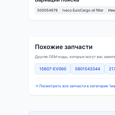
500054978
Iveco EuroCargo oil filter
Иве
Похожие запчасти
Другие OEM-коды, которые могут вас заинт
15607-EV060
5801543344
21
→ Посмотреть все запчасти в категории "м