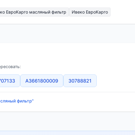
ко ЕвроКарго масляный фильтр
Ивеко ЕвроКарго
ересовать:
707133
A3661800009
30788821
асляный фильтр"