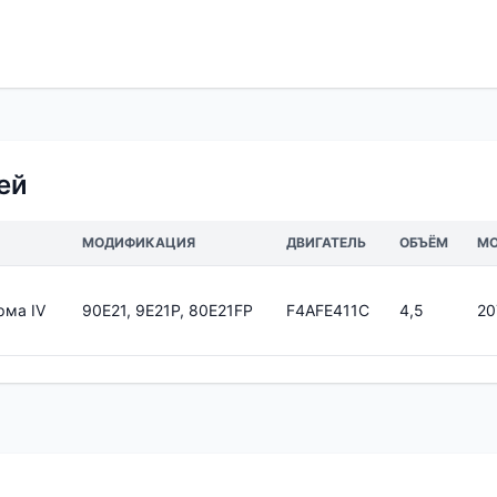
ей
МОДИФИКАЦИЯ
ДВИГАТЕЛЬ
ОБЪЁМ
М
рма IV
90E21, 9E21P, 80E21FP
F4AFE411C
4,5
20