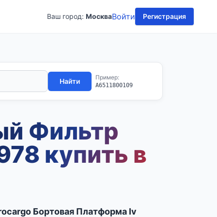
Войти
Ваш город:
Москва
Регистрация
Пример:
Найти
A6511800109
ый Фильтр
78 купить в
rocargo Бортовая Платформа Iv