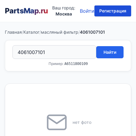
Ваш город:
PartsMap
.ru
Войти
Регистрация
Москва
Главная
/
Каталог
/
масляный фильтр
/
4061007101
Найти
Пример:
A6511800109
нет фото