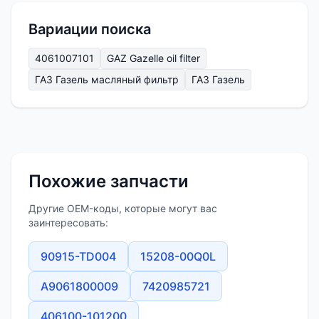
Вариации поиска
4061007101
GAZ Gazelle oil filter
ГАЗ Газель масляный фильтр
ГАЗ Газель
Похожие запчасти
Другие OEM-коды, которые могут вас
заинтересовать:
90915-TD004
15208-00Q0L
A9061800009
7420985721
406100-101200