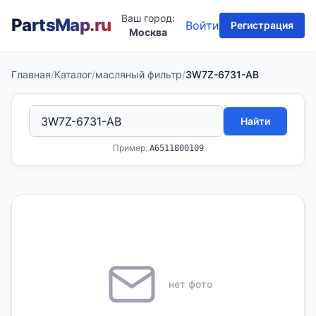
Ваш город:
PartsMap
.ru
Войти
Регистрация
Москва
Главная
/
Каталог
/
масляный фильтр
/
3W7Z-6731-AB
Найти
Пример:
A6511800109
нет фото