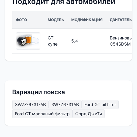
Подходит для автомобилей
ФОТО
МОДЕЛЬ
МОДИФИКАЦИЯ
ДВИГАТЕЛЬ
GT
Бензиновый
5.4
купе
C54SDSM
Вариации поиска
3W7Z-6731-AB
3W7Z6731AB
Ford GT oil filter
Ford GT масляный фильтр
Форд ДжиТи