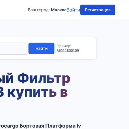
Войти
Ваш город:
Москва
Регистрация
Пример:
Найти
A6511800109
ый Фильтр
 купить в
rocargo Бортовая Платформа Iv