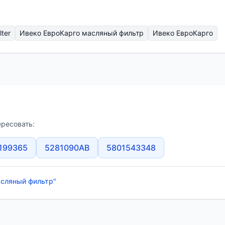
lter
Ивеко ЕвроКарго масляный фильтр
Ивеко ЕвроКарго
ересовать:
199365
5281090AB
5801543348
асляный фильтр"