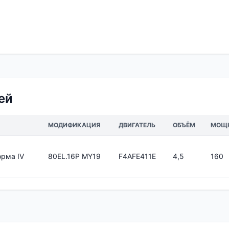
ей
МОДИФИКАЦИЯ
ДВИГАТЕЛЬ
ОБЪЁМ
МОЩ
орма IV
80EL.16P MY19
F4AFE411E
4,5
160