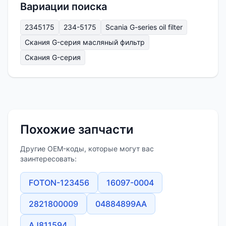
Вариации поиска
2345175
234-5175
Scania G-series oil filter
Скания G-серия масляный фильтр
Скания G-серия
Похожие запчасти
Другие OEM-коды, которые могут вас
заинтересовать:
FOTON-123456
16097-0004
2821800009
04884899AA
AJ811594