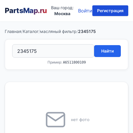
Ваш город:
PartsMap
.ru
Войти
Регистрация
Москва
Главная
/
Каталог
/
масляный фильтр
/
2345175
Найти
Пример:
A6511800109
нет фото