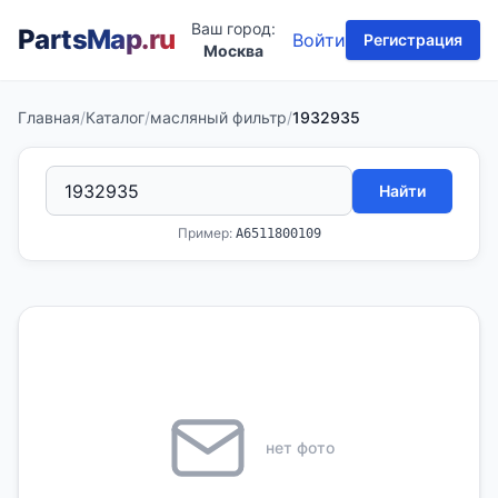
Ваш город:
PartsMap
.ru
Войти
Регистрация
Москва
Главная
/
Каталог
/
масляный фильтр
/
1932935
Найти
Пример:
A6511800109
нет фото