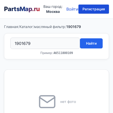
Ваш город:
PartsMap
.ru
Войти
Регистрация
Москва
Главная
/
Каталог
/
масляный фильтр
/
1901679
Найти
Пример:
A6511800109
нет фото