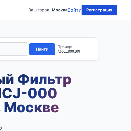
Войти
Ваш город:
Москва
Регистрация
Пример:
Найти
A6511800109
ый Фильтр
MCJ-000
в Москве
b