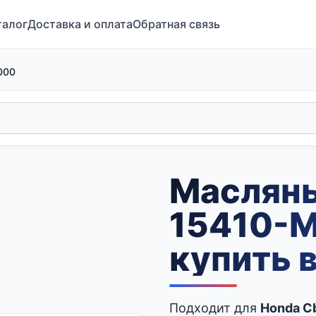
талог
Доставка и оплата
Обратная связь
000
Маслян
15410-
купить 
Подходит для
Honda C