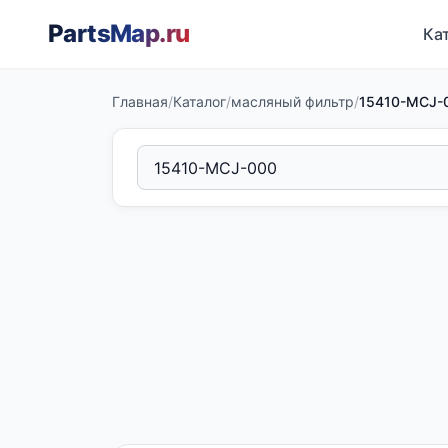
PartsMap
.ru
Ка
Главная
/
Каталог
/
масляный фильтр
/
15410-MCJ-