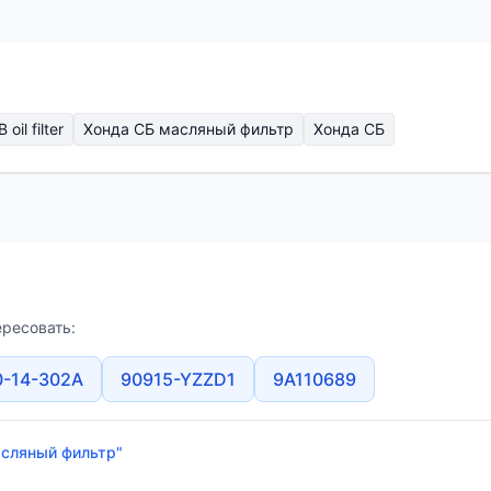
oil filter
Хонда СБ масляный фильтр
Хонда СБ
ересовать:
0-14-302A
90915-YZZD1
9A110689
асляный фильтр"