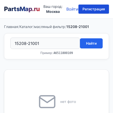
Ваш город:
PartsMap
.ru
Войти
Регистрация
Москва
Главная
/
Каталог
/
масляный фильтр
/
15208-21001
Найти
Пример:
A6511800109
нет фото