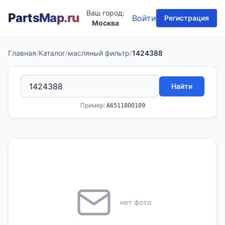
Ваш город:
PartsMap
.ru
Войти
Регистрация
Москва
Главная
/
Каталог
/
масляный фильтр
/
1424388
Найти
Пример:
A6511800109
нет фото